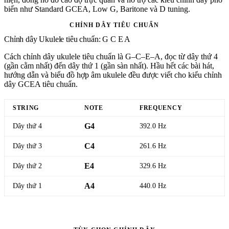
biến như Standard GCEA, Low G, Baritone và D tuning.
CHỈNH DÂY TIÊU CHUẨN
Chỉnh dây Ukulele tiêu chuẩn: G C E A
Cách chỉnh dây ukulele tiêu chuẩn là G–C–E–A, đọc từ dây thứ 4
(gần cằm nhất) đến dây thứ 1 (gần sàn nhất). Hầu hết các bài hát,
hướng dẫn và biểu đồ hợp âm ukulele đều được viết cho kiểu chỉnh
dây GCEA tiêu chuẩn.
STRING
NOTE
FREQUENCY
Dây thứ 4
G4
392.0 Hz
Dây thứ 3
C4
261.6 Hz
Dây thứ 2
E4
329.6 Hz
Dây thứ 1
A4
440.0 Hz
Mở dụng cụ chỉnh dây Ukulele tiêu chuẩn