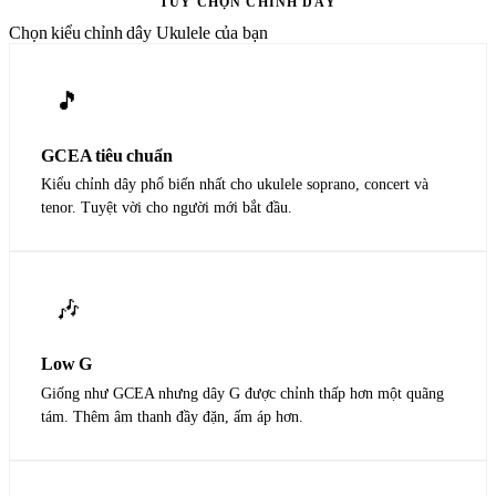
TÙY CHỌN CHỈNH DÂY
Chọn kiểu chỉnh dây Ukulele của bạn
🎵
GCEA tiêu chuẩn
Kiểu chỉnh dây phổ biến nhất cho ukulele soprano, concert và
tenor. Tuyệt vời cho người mới bắt đầu.
🎶
Low G
Giống như GCEA nhưng dây G được chỉnh thấp hơn một quãng
tám. Thêm âm thanh đầy đặn, ấm áp hơn.