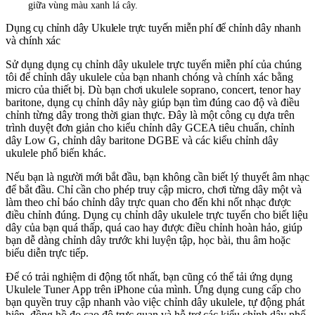
giữa vùng màu xanh lá cây.
Dụng cụ chỉnh dây Ukulele trực tuyến miễn phí để chỉnh dây nhanh
và chính xác
Sử dụng dụng cụ chỉnh dây ukulele trực tuyến miễn phí của chúng
tôi để chỉnh dây ukulele của bạn nhanh chóng và chính xác bằng
micro của thiết bị. Dù bạn chơi ukulele soprano, concert, tenor hay
baritone, dụng cụ chỉnh dây này giúp bạn tìm đúng cao độ và điều
chỉnh từng dây trong thời gian thực. Đây là một công cụ dựa trên
trình duyệt đơn giản cho kiểu chỉnh dây GCEA tiêu chuẩn, chỉnh
dây Low G, chỉnh dây baritone DGBE và các kiểu chỉnh dây
ukulele phổ biến khác.
Nếu bạn là người mới bắt đầu, bạn không cần biết lý thuyết âm nhạc
để bắt đầu. Chỉ cần cho phép truy cập micro, chơi từng dây một và
làm theo chỉ báo chỉnh dây trực quan cho đến khi nốt nhạc được
điều chỉnh đúng. Dụng cụ chỉnh dây ukulele trực tuyến cho biết liệu
dây của bạn quá thấp, quá cao hay được điều chỉnh hoàn hảo, giúp
bạn dễ dàng chỉnh dây trước khi luyện tập, học bài, thu âm hoặc
biểu diễn trực tiếp.
Để có trải nghiệm di động tốt nhất, bạn cũng có thể tải ứng dụng
Ukulele Tuner App trên iPhone của mình. Ứng dụng cung cấp cho
bạn quyền truy cập nhanh vào việc chỉnh dây ukulele, tự động phát
hiện, đồng hồ đo cao độ trực quan và hỗ trợ các kiểu chỉnh dây phổ