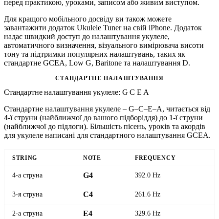
перед практикою, уроками, записом або живим виступом.
Для кращого мобільного досвіду ви також можете
завантажити додаток Ukulele Tuner на свій iPhone. Додаток
надає швидкий доступ до налаштування укулеле,
автоматичного визначення, візуального вимірювача висоти
тону та підтримки популярних налаштувань, таких як
стандартне GCEA, Low G, Baritone та налаштування D.
СТАНДАРТНЕ НАЛАШТУВАННЯ
Стандартне налаштування укулеле: G C E A
Стандартне налаштування укулеле – G–C–E–A, читається від
4-ї струни (найближчої до вашого підборіддя) до 1-ї струни
(найближчої до підлоги). Більшість пісень, уроків та акордів
для укулеле написані для стандартного налаштування GCEA.
STRING
NOTE
FREQUENCY
4-а струна
G4
392.0 Hz
3-я струна
C4
261.6 Hz
2-а струна
E4
329.6 Hz