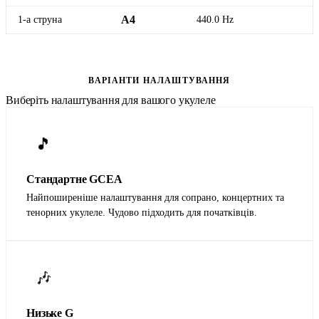
1-а струна
A4
440.0 Hz
Відкрити стандартний тюнер для укулеле
ВАРІАНТИ НАЛАШТУВАННЯ
Виберіть налаштування для вашого укулеле
🎵
Стандартне GCEA
Найпоширеніше налаштування для сопрано, концертних та
тенорних укулеле. Чудово підходить для початківців.
🎶
Низьке G