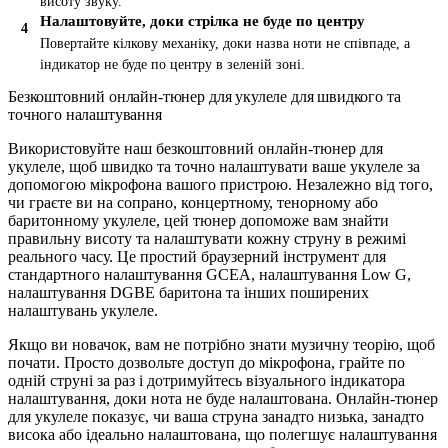
висоту звуку.
Налаштовуйте, доки стрілка не буде по центру
Повертайте кілкову механіку, доки назва ноти не співпаде, а
індикатор не буде по центру в зеленій зоні.
Безкоштовний онлайн-тюнер для укулеле для швидкого та
точного налаштування
Використовуйте наш безкоштовний онлайн-тюнер для
укулеле, щоб швидко та точно налаштувати ваше укулеле за
допомогою мікрофона вашого пристрою. Незалежно від того,
чи граєте ви на сопрано, концертному, тенорному або
баритонному укулеле, цей тюнер допоможе вам знайти
правильну висоту та налаштувати кожну струну в режимі
реального часу. Це простий браузерний інструмент для
стандартного налаштування GCEA, налаштування Low G,
налаштування DGBE баритона та інших поширених
налаштувань укулеле.
Якщо ви новачок, вам не потрібно знати музичну теорію, щоб
почати. Просто дозвольте доступ до мікрофона, грайте по
одній струні за раз і дотримуйтесь візуального індикатора
налаштування, доки нота не буде налаштована. Онлайн-тюнер
для укулеле показує, чи ваша струна занадто низька, занадто
висока або ідеально налаштована, що полегшує налаштування