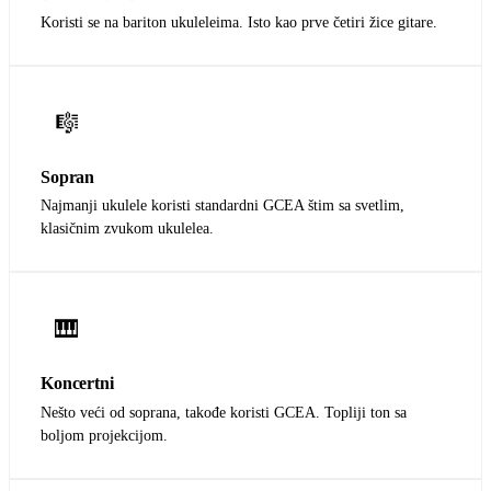
Koristi se na bariton ukuleleima. Isto kao prve četiri žice gitare.
🎼
Sopran
Najmanji ukulele koristi standardni GCEA štim sa svetlim,
klasičnim zvukom ukulelea.
🎹
Koncertni
Nešto veći od soprana, takođe koristi GCEA. Topliji ton sa
boljom projekcijom.