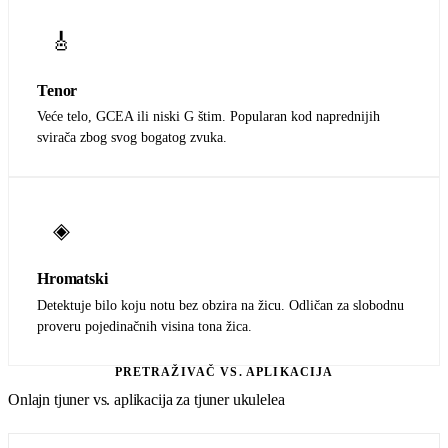
🎸
Tenor
Veće telo, GCEA ili niski G štim. Popularan kod naprednijih
svirača zbog svog bogatog zvuka.
◈
Hromatski
Detektuje bilo koju notu bez obzira na žicu. Odličan za slobodnu
proveru pojedinačnih visina tona žica.
PRETRAŽIVAČ VS. APLIKACIJA
Onlajn tjuner vs. aplikacija za tjuner ukulelea