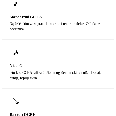
🎵
Standardni GCEA
Najčešći štim za sopran, koncertne i tenor ukulelee. Odličan za
početnike.
🎶
Niski G
Isto kao GCEA, ali sa G žicom ugađenom oktavu niže. Dodaje
puniji, topliji zvuk.
🪕
Bariton DGBE