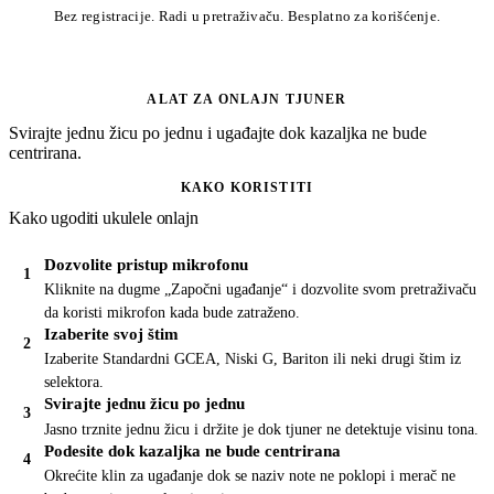
Bez registracije. Radi u pretraživaču. Besplatno za korišćenje.
ALAT ZA ONLAJN TJUNER
Svirajte jednu žicu po jednu i ugađajte dok kazaljka ne bude
centrirana.
KAKO KORISTITI
Kako ugoditi ukulele onlajn
Dozvolite pristup mikrofonu
Kliknite na dugme „Započni ugađanje“ i dozvolite svom pretraživaču
da koristi mikrofon kada bude zatraženo.
Izaberite svoj štim
Izaberite Standardni GCEA, Niski G, Bariton ili neki drugi štim iz
selektora.
Svirajte jednu žicu po jednu
Jasno trznite jednu žicu i držite je dok tjuner ne detektuje visinu tona.
Podesite dok kazaljka ne bude centrirana
Okrećite klin za ugađanje dok se naziv note ne poklopi i merač ne