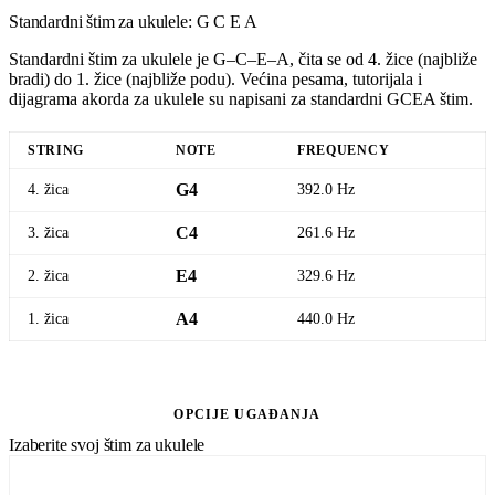
Standardni štim za ukulele: G C E A
Standardni štim za ukulele je G–C–E–A, čita se od 4. žice (najbliže
bradi) do 1. žice (najbliže podu). Većina pesama, tutorijala i
dijagrama akorda za ukulele su napisani za standardni GCEA štim.
STRING
NOTE
FREQUENCY
4. žica
G4
392.0 Hz
3. žica
C4
261.6 Hz
2. žica
E4
329.6 Hz
1. žica
A4
440.0 Hz
Otvori standardni tjuner za ukulele
OPCIJE UGAĐANJA
Izaberite svoj štim za ukulele