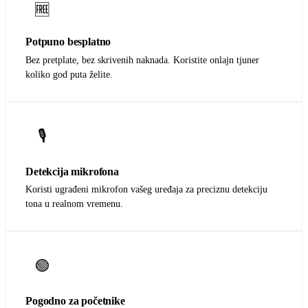
🆓
Potpuno besplatno
Bez pretplate, bez skrivenih naknada. Koristite onlajn tjuner
koliko god puta želite.
🎙️
Detekcija mikrofona
Koristi ugrađeni mikrofon vašeg uređaja za preciznu detekciju
tona u realnom vremenu.
🟢
Pogodno za početnike