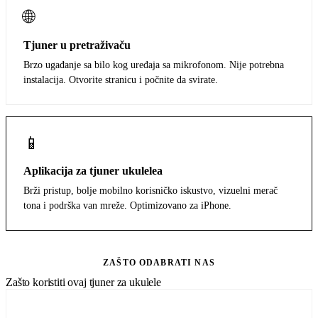
🌐
Tjuner u pretraživaču
Brzo ugađanje sa bilo kog uređaja sa mikrofonom. Nije potrebna
instalacija. Otvorite stranicu i počnite da svirate.
📱
Aplikacija za tjuner ukulelea
Brži pristup, bolje mobilno korisničko iskustvo, vizuelni merač
tona i podrška van mreže. Optimizovano za iPhone.
Preuzmi sa App Store-a
ZAŠTO ODABRATI NAS
Zašto koristiti ovaj tjuner za ukulele