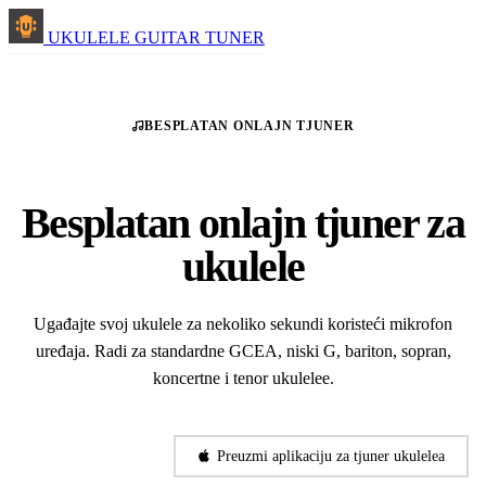
UKULELE GUITAR TUNER
BESPLATAN ONLAJN TJUNER
Besplatan onlajn tjuner za
ukulele
Ugađajte svoj ukulele za nekoliko sekundi koristeći mikrofon
uređaja. Radi za standardne GCEA, niski G, bariton, sopran,
koncertne i tenor ukulelee.
Započni ugađanje
Preuzmi aplikaciju za tjuner ukulelea