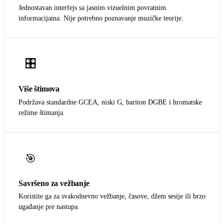
Jednostavan interfejs sa jasnim vizuelnim povratnim
informacijama. Nije potrebno poznavanje muzičke teorije.
🎛️
Više štimova
Podržava standardne GCEA, niski G, bariton DGBE i hromatske
režime štimanja.
🎯
Savršeno za vežbanje
Koristite ga za svakodnevno vežbanje, časove, džem sesije ili brzo
ugađanje pre nastupa.