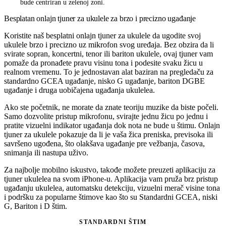
bude centriran u zelenoj zoni.
Besplatan onlajn tjuner za ukulele za brzo i precizno ugađanje
Koristite naš besplatni onlajn tjuner za ukulele da ugodite svoj
ukulele brzo i precizno uz mikrofon svog uređaja. Bez obzira da li
svirate sopran, koncertni, tenor ili bariton ukulele, ovaj tjuner vam
pomaže da pronađete pravu visinu tona i podesite svaku žicu u
realnom vremenu. To je jednostavan alat baziran na pregledaču za
standardno GCEA ugađanje, nisko G ugađanje, bariton DGBE
ugađanje i druga uobičajena ugađanja ukulelea.
Ako ste početnik, ne morate da znate teoriju muzike da biste počeli.
Samo dozvolite pristup mikrofonu, svirajte jednu žicu po jednu i
pratite vizuelni indikator ugađanja dok nota ne bude u štimu. Onlajn
tjuner za ukulele pokazuje da li je vaša žica preniska, previsoka ili
savršeno ugođena, što olakšava ugađanje pre vežbanja, časova,
snimanja ili nastupa uživo.
Za najbolje mobilno iskustvo, takođe možete preuzeti aplikaciju za
tjuner ukulelea na svom iPhone-u. Aplikacija vam pruža brz pristup
ugađanju ukulelea, automatsku detekciju, vizuelni merač visine tona
i podršku za popularne štimove kao što su Standardni GCEA, niski
G, Bariton i D štim.
STANDARDNI ŠTIM