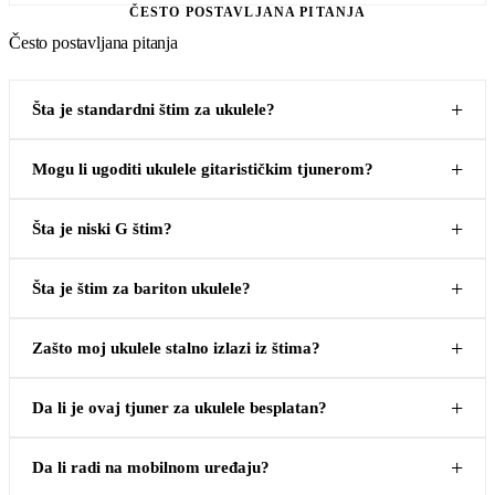
ČESTO POSTAVLJANA PITANJA
Često postavljana pitanja
Šta je standardni štim za ukulele?
Mogu li ugoditi ukulele gitarističkim tjunerom?
Šta je niski G štim?
Šta je štim za bariton ukulele?
Zašto moj ukulele stalno izlazi iz štima?
Da li je ovaj tjuner za ukulele besplatan?
Da li radi na mobilnom uređaju?