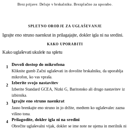
Brez prijave. Deluje v brskalniku. Brezplačno za uporabo.
SPLETNO ORODJE ZA UGLAŠEVANJE
Igrajte eno struno naenkrat in prilagajajte, dokler igla ni na sredini.
KAKO UPORABITI
Kako uglaševati ukulele na spletu
Dovoli dostop do mikrofona
Kliknite gumb Začni uglaševati in dovolite brskalniku, da uporablja
mikrofon, ko vas vpraša.
Izberite svojo nastavitev
Izberite Standard GCEA, Nizki G, Baritonsko ali drugo nastavitev iz
izbirnika.
Igrajte eno struno naenkrat
Jasno brenkajte eno struno in jo držite, medtem ko uglaševalec zazna
višino tona.
Prilagodite, dokler igla ni na sredini
Obrečite uglaševalni vijak, dokler se ime note ne ujema in merilnik ni