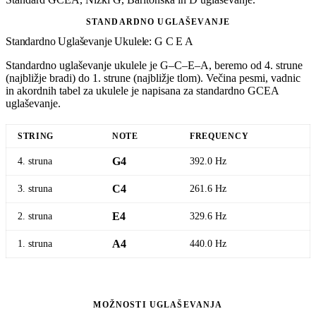
STANDARDNO UGLAŠEVANJE
Standardno Uglaševanje Ukulele: G C E A
Standardno uglaševanje ukulele je G–C–E–A, beremo od 4. strune
(najbližje bradi) do 1. strune (najbližje tlom). Večina pesmi, vadnic
in akordnih tabel za ukulele je napisana za standardno GCEA
uglaševanje.
STRING
NOTE
FREQUENCY
4. struna
G4
392.0 Hz
3. struna
C4
261.6 Hz
2. struna
E4
329.6 Hz
1. struna
A4
440.0 Hz
Odpri standardni uglaševalec ukulele
MOŽNOSTI UGLAŠEVANJA