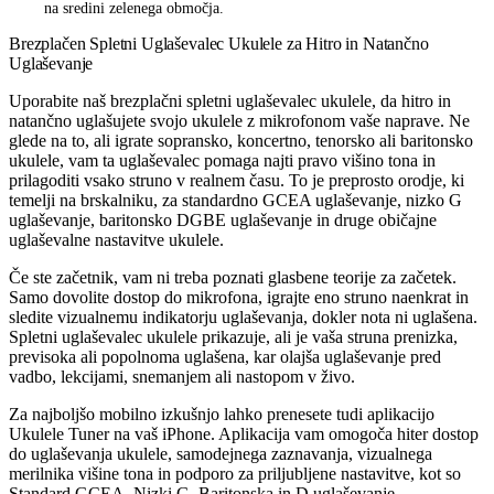
na sredini zelenega območja.
Brezplačen Spletni Uglaševalec Ukulele za Hitro in Natančno
Uglaševanje
Uporabite naš brezplačni spletni uglaševalec ukulele, da hitro in
natančno uglašujete svojo ukulele z mikrofonom vaše naprave. Ne
glede na to, ali igrate sopransko, koncertno, tenorsko ali baritonsko
ukulele, vam ta uglaševalec pomaga najti pravo višino tona in
prilagoditi vsako struno v realnem času. To je preprosto orodje, ki
temelji na brskalniku, za standardno GCEA uglaševanje, nizko G
uglaševanje, baritonsko DGBE uglaševanje in druge običajne
uglaševalne nastavitve ukulele.
Če ste začetnik, vam ni treba poznati glasbene teorije za začetek.
Samo dovolite dostop do mikrofona, igrajte eno struno naenkrat in
sledite vizualnemu indikatorju uglaševanja, dokler nota ni uglašena.
Spletni uglaševalec ukulele prikazuje, ali je vaša struna prenizka,
previsoka ali popolnoma uglašena, kar olajša uglaševanje pred
vadbo, lekcijami, snemanjem ali nastopom v živo.
Za najboljšo mobilno izkušnjo lahko prenesete tudi aplikacijo
Ukulele Tuner na vaš iPhone. Aplikacija vam omogoča hiter dostop
do uglaševanja ukulele, samodejnega zaznavanja, vizualnega
merilnika višine tona in podporo za priljubljene nastavitve, kot so
Standard GCEA, Nizki G, Baritonska in D uglaševanje.