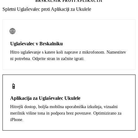
BRSKALNIK PROTI APLIKACIJI
Spletni Uglaševalec proti Aplikaciji za Ukulele
🌐
Uglaševalec v Brskalniku
Hitro uglaševanje s katere koli naprave z mikrofonom. Namestitev
ni potrebna. Odprite stran in začnite igrati.
📱
Aplikacija za Uglaševalec Ukulele
Hitrejši dostop, boljša mobilna uporabniška izkušnja, vizualni
merilnik višine tona in podpora brez povezave. Optimizirano za
iPhone.
Prenesi iz App Store