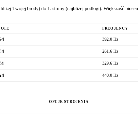
bliżej Twojej brody) do 1. struny (najbliżej podłogi). Większość pio
NOTE
FREQUENCY
G4
392.0 Hz
C4
261.6 Hz
E4
329.6 Hz
A4
440.0 Hz
OPCJE STROJENIA