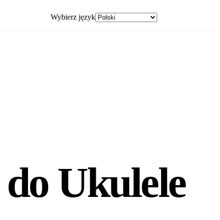
Wybierz język
App Store
 do Ukulele