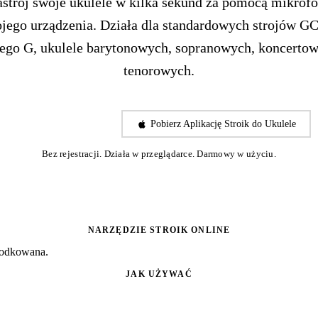
stroj swoje ukulele w kilka sekund za pomocą mikrof
jego urządzenia. Działa dla standardowych strojów G
iego G, ukulele barytonowych, sopranowych, koncertow
tenorowych.
Rozpocznij Strojenie
Pobierz Aplikację Stroik do Ukulele
Bez rejestracji. Działa w przeglądarce. Darmowy w użyciu.
NARZĘDZIE STROIK ONLINE
środkowana.
JAK UŻYWAĆ