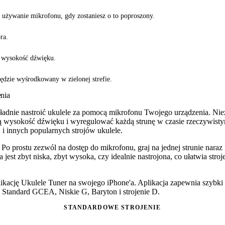
a używanie mikrofonu, gdy zostaniesz o to poproszony.
ra.
je wysokość dźwięku.
ędzie wyśrodkowany w zielonej strefie.
nia
kładnie nastroić ukulele za pomocą mikrofonu Twojego urządzenia. Ni
 wysokość dźwięku i wyregulować każdą strunę w czasie rzeczywistym
i innych popularnych strojów ukulele.
. Po prostu zezwól na dostęp do mikrofonu, graj na jednej strunie nara
na jest zbyt niska, zbyt wysoka, czy idealnie nastrojona, co ułatwia s
kację Ukulele Tuner na swojego iPhone'a. Aplikacja zapewnia szybki 
k Standard GCEA, Niskie G, Baryton i strojenie D.
STANDARDOWE STROJENIE