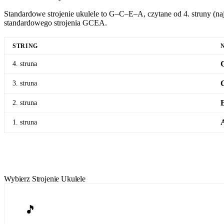
Standardowe strojenie ukulele to G–C–E–A, czytane od 4. struny (naj
standardowego strojenia GCEA.
STRING
4. struna
3. struna
2. struna
1. struna
Otwórz Standardowy Stroik do Ukulele
Wybierz Strojenie Ukulele
🎵