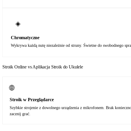
◈
Chromatyczne
Wykrywa każdą nutę niezależnie od struny. Świetne do swobodnego spr
Stroik Online vs Aplikacja Stroik do Ukulele
🌐
Stroik w Przeglądarce
Szybkie strojenie z dowolnego urządzenia z mikrofonem. Brak koniecznośc
zacznij grać.
Pobierz z App Store