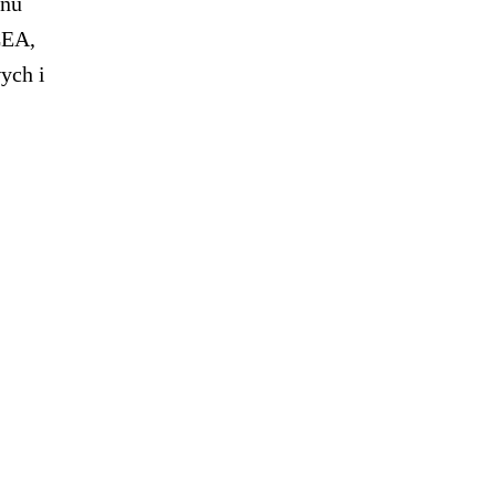
onu
CEA,
ych i