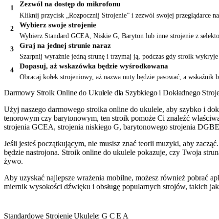
Zezwól na dostęp do mikrofonu
Kliknij przycisk „Rozpocznij Strojenie” i zezwól swojej przeglądarce n
Wybierz swoje strojenie
Wybierz Standard GCEA, Niskie G, Baryton lub inne strojenie z selekto
Graj na jednej strunie naraz
Szarpnij wyraźnie jedną strunę i trzymaj ją, podczas gdy stroik wykry
Dopasuj, aż wskazówka będzie wyśrodkowana
Obracaj kołek strojeniowy, aż nazwa nuty będzie pasować, a wskaźnik b
Darmowy Stroik Online do Ukulele dla Szybkiego i Dokładnego Stroje
Użyj naszego darmowego stroika online do ukulele, aby szybko i do
tenorowym czy barytonowym, ten stroik pomoże Ci znaleźć właściwą
strojenia GCEA, strojenia niskiego G, barytonowego strojenia DGBE 
Jeśli jesteś początkującym, nie musisz znać teorii muzyki, aby zacząć
będzie nastrojona. Stroik online do ukulele pokazuje, czy Twoja stru
żywo.
Aby uzyskać najlepsze wrażenia mobilne, możesz również pobrać apli
miernik wysokości dźwięku i obsługę popularnych strojów, takich ja
Standardowe Strojenie Ukulele: G C E A