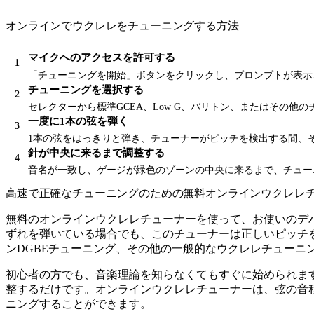
オンラインでウクレレをチューニングする方法
マイクへのアクセスを許可する
「チューニングを開始」ボタンをクリックし、プロンプトが表示
チューニングを選択する
セレクターから標準GCEA、Low G、バリトン、またはその他
一度に1本の弦を弾く
1本の弦をはっきりと弾き、チューナーがピッチを検出する間、
針が中央に来るまで調整する
音名が一致し、ゲージが緑色のゾーンの中央に来るまで、チュー
高速で正確なチューニングのための無料オンラインウクレレ
無料のオンラインウクレレチューナーを使って、お使いのデ
ずれを弾いている場合でも、このチューナーは正しいピッチを
ンDGBEチューニング、その他の一般的なウクレレチューニ
初心者の方でも、音楽理論を知らなくてもすぐに始められま
整するだけです。オンラインウクレレチューナーは、弦の音
ニングすることができます。