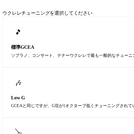
ウクレレチューニングを選択してください
🎵
標準GCEA
ソプラノ、コンサート、テナーウクレレで最も一般的なチューニ
🎶
Low G
GCEAと同じですが、G弦が1オクターブ低くチューニングされ
🪕