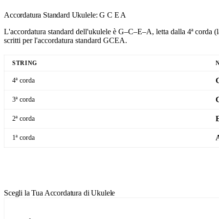
Accordatura Standard Ukulele: G C E A
L'accordatura standard dell'ukulele è G–C–E–A, letta dalla 4ª corda (la
scritti per l'accordatura standard GCEA.
STRING
4ª corda
3ª corda
2ª corda
1ª corda
Apri Accordatore Ukulele Standard
Scegli la Tua Accordatura di Ukulele