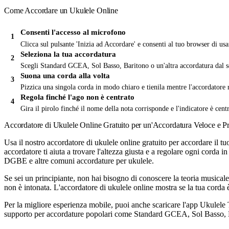
Come Accordare un Ukulele Online
Consenti l'accesso al microfono
Clicca sul pulsante 'Inizia ad Accordare' e consenti al tuo browser di us
Seleziona la tua accordatura
Scegli Standard GCEA, Sol Basso, Baritono o un'altra accordatura dal se
Suona una corda alla volta
Pizzica una singola corda in modo chiaro e tienila mentre l'accordatore ri
Regola finché l'ago non è centrato
Gira il pirolo finché il nome della nota corrisponde e l'indicatore è cent
Accordatore di Ukulele Online Gratuito per un'Accordatura Veloce e Pr
Usa il nostro accordatore di ukulele online gratuito per accordare il t
accordatore ti aiuta a trovare l'altezza giusta e a regolare ogni cord
DGBE e altre comuni accordature per ukulele.
Se sei un principiante, non hai bisogno di conoscere la teoria musicale 
non è intonata. L'accordatore di ukulele online mostra se la tua corda è
Per la migliore esperienza mobile, puoi anche scaricare l'app Ukulele T
supporto per accordature popolari come Standard GCEA, Sol Basso, B