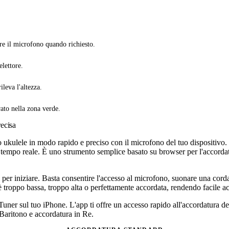
are il microfono quando richiesto.
lettore.
leva l'altezza.
rato nella zona verde.
ecisa
uo ukulele in modo rapido e preciso con il microfono del tuo dispositivo
a in tempo reale. È uno strumento semplice basato su browser per l'accor
per iniziare. Basta consentire l'accesso al microfono, suonare una corda a
 troppo bassa, troppo alta o perfettamente accordata, rendendo facile acco
uner sul tuo iPhone. L'app ti offre un accesso rapido all'accordatura de
aritono e accordatura in Re.