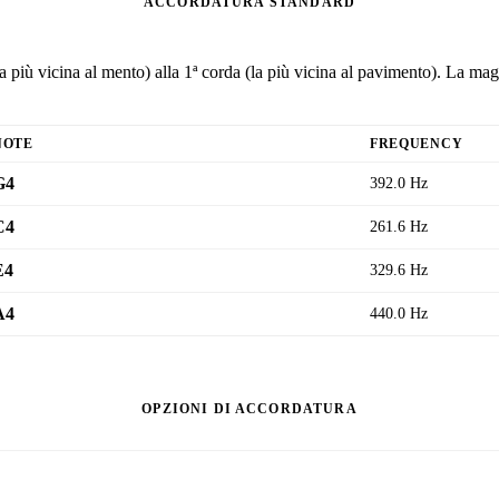
ACCORDATURA STANDARD
 più vicina al mento) alla 1ª corda (la più vicina al pavimento). La mag
NOTE
FREQUENCY
G4
392.0 Hz
C4
261.6 Hz
E4
329.6 Hz
A4
440.0 Hz
OPZIONI DI ACCORDATURA