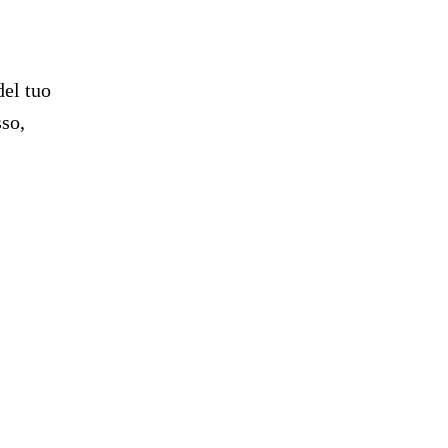
del tuo
so,