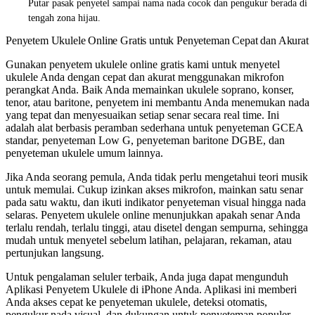
Putar pasak penyetel sampai nama nada cocok dan pengukur berada di
tengah zona hijau.
Penyetem Ukulele Online Gratis untuk Penyeteman Cepat dan Akurat
Gunakan penyetem ukulele online gratis kami untuk menyetel
ukulele Anda dengan cepat dan akurat menggunakan mikrofon
perangkat Anda. Baik Anda memainkan ukulele soprano, konser,
tenor, atau baritone, penyetem ini membantu Anda menemukan nada
yang tepat dan menyesuaikan setiap senar secara real time. Ini
adalah alat berbasis peramban sederhana untuk penyeteman GCEA
standar, penyeteman Low G, penyeteman baritone DGBE, dan
penyeteman ukulele umum lainnya.
Jika Anda seorang pemula, Anda tidak perlu mengetahui teori musik
untuk memulai. Cukup izinkan akses mikrofon, mainkan satu senar
pada satu waktu, dan ikuti indikator penyeteman visual hingga nada
selaras. Penyetem ukulele online menunjukkan apakah senar Anda
terlalu rendah, terlalu tinggi, atau disetel dengan sempurna, sehingga
mudah untuk menyetel sebelum latihan, pelajaran, rekaman, atau
pertunjukan langsung.
Untuk pengalaman seluler terbaik, Anda juga dapat mengunduh
Aplikasi Penyetem Ukulele di iPhone Anda. Aplikasi ini memberi
Anda akses cepat ke penyeteman ukulele, deteksi otomatis,
pengukur nada visual, dan dukungan untuk penyeteman populer