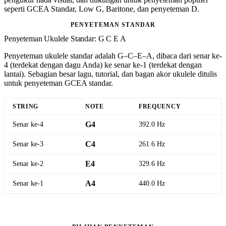
seperti GCEA Standar, Low G, Baritone, dan penyeteman D.
PENYETEMAN STANDAR
Penyeteman Ukulele Standar: G C E A
Penyeteman ukulele standar adalah G–C–E–A, dibaca dari senar ke-
4 (terdekat dengan dagu Anda) ke senar ke-1 (terdekat dengan
lantai). Sebagian besar lagu, tutorial, dan bagan akor ukulele ditulis
untuk penyeteman GCEA standar.
STRING
NOTE
FREQUENCY
Senar ke-4
G4
392.0 Hz
Senar ke-3
C4
261.6 Hz
Senar ke-2
E4
329.6 Hz
Senar ke-1
A4
440.0 Hz
Buka Penyetem Ukulele Standar