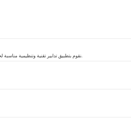
نقوم بتطبيق تدابير تقنية وتنظيمية مناسبة لحماية بياناتك ضد الوصول غير المصرح به أو الفقدان أو سوء الاستخدام.