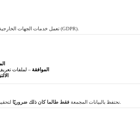
ويُطلب منهم الامتثال للائحة العامة لحماية البيانات (GDPR).
تعمل خدمات الجهات الخارجية
ال
الموافقة
– لملفات تعريف 
الالت
لتحقيق الأغراض الموضحة في هذه السياسة أو للامتثال للالتزامات القانونية.
نحتفظ بالبيانات المجمعة
فقط طالما كان ذلك ضروريًا