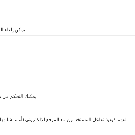
يمكن إلغاء الوصول إلى الميكروفون في أي وقت عبر إعدادات المتصفح الخاص بك.
يمكنك التحكم في ملفات تعريف الارتباط أو حذفها من خلال إعدادات المتصفح الخاص بك.
قد نستخدم خدمات تحليلية من جهات خارجية (مثل Google Analytics أو ما شابهها) لفهم كيفية تفاعل المستخدمين مع الموقع الإلكتروني.