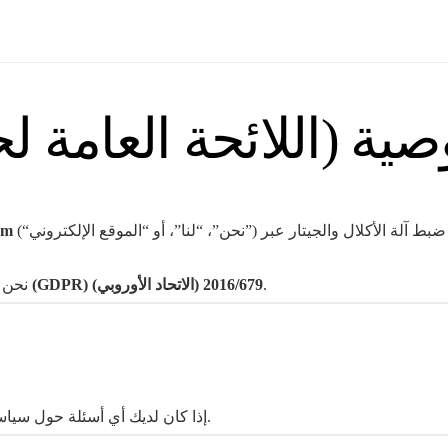
 (اللائحة العامة لحم
(“نحن”، “لنا”، أو “الموقع الإلكتروني”) بجمع واستخدام وحماية بياناتك الشخصية عند استخدامك لخدمة ضبط آلة الأكلال والجيتار عبر
om
.
اللائحة العامة لحماية البيانات (GDPR) (الاتحاد الأوروبي) 2016/679
نحن 
إذا كان لديك أي أسئلة حول سياسة الخصوصية هذه أو بياناتك، يمكنك الاتصال بنا عبر الموقع الإلكتروني.